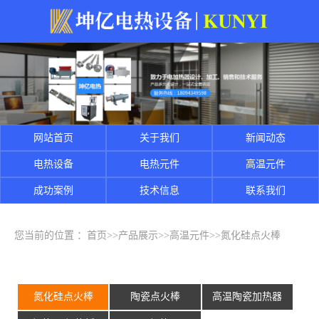
网站首页
关于我们
新闻动态
电热设备
电热元件
高温元件
成功案例
技术信息
联系我们
您当前的位置 ：
首页
>>
产品展示
>>
高温元件
>>
氮化硅点火棒
氮化硅点火棒
陶瓷点火棒
高温陶瓷加热器