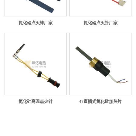
氮化硅点火棒厂家
氮化硅点火针厂家
氮化硅高温点火针
47直插式氮化硅加热片