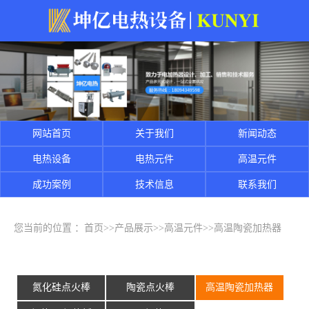
网站首页
关于我们
新闻动态
电热设备
电热元件
高温元件
成功案例
技术信息
联系我们
您当前的位置 ：
首页
>>
产品展示
>>
高温元件
>>
高温陶瓷加热器
氮化硅点火棒
陶瓷点火棒
高温陶瓷加热器