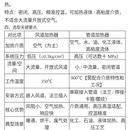
热。
特点：密闭、高压、精准控温，可加热液体 / 高粘度介质，
不适合大流量开放式空气。
四、选型关键要点
对比项
风道加热器
管道加热器
空气、水、油、化工液体、
加热介质
空气（为主）
高粘度流体
系统压力
低压（≤0.3kg/cm²）
高压（可达数十 MPa）
流量/空
大流量、开放式风道
小 / 中流量、密闭管道
间
900℃【需配合介质特性和
工作温度
350℃
工况】
串联接入管道（法兰 / 焊接/
安装方式
嵌入风道、法兰插入
卡箍/螺纹）
风阻小、空气加热、
介质通用、高压高温适配、
核心优势
响应快
控温精准
暖通、烘干、废气处
化工、石油、液体加热、高
典型场景
理
压工艺