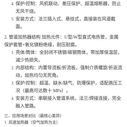
保护/控制：风机联动、差压保护、超温熔断器，防止
无风干烧。
安装方式：法兰插入式、悬挂式，直接装在风道截
面。
2. 管道加热器结构 加热元件：U型/W型直式电热管，金属
保护套管+氧化镁粉绝缘，耐压耐腐。
壳体/筒体：全封闭不锈钢/碳钢筒体，带加厚保温层，
减少热损失。
内部结构：内置导流板/折流板，强制介质螺旋/折返流
动，加热均匀无死角。
保护/控制：超温、缺水/缺气、防爆保护，适配高压工
况（最高可达数十 MPa）。
安装方式：串联接入管道系统，法兰/焊接连接，完全
融入管路。
三、应用场景对比（最核心差异）
1. 风道加热器（空气加热为主）