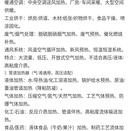
暖通空调：中央空调送风加热、厂房/ 车间采暖、大型空间
供暖。
工业烘干：烘房/烘道、木材/纸张/织物烘干、食品干燥、喷
涂固化。
废气/烟气处理：脱硫脱硝烟气加热、废气预热、催化燃烧
补热。
通风系统：风道空气循环加热、新风预热、恒温恒湿系统。
特点：大流量、低压、开放式空气加热，不适合高压/液体/
高粘度介质。
2. 管道加热器（气/液通用，高压适配）
液体加热：水/导热油/化工溶液加热、锅炉给水预热、原油/
重油管道加热（降粘防凝）。
气体加热：压缩空气/氮气/天然气加热、工艺气体预热、防
爆气体加热。
化工/石油：反应介质加热、管道伴热、高粘度流体输送加
热。
食品/医药：液体食品（牛奶/果汁）加热、制药工艺流体加